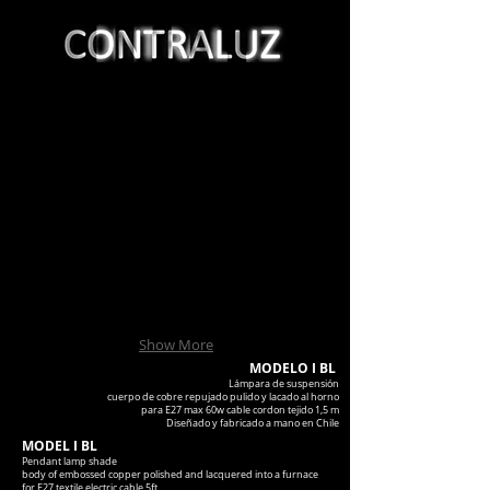
Show More
MODELO I BL
Lámpara de suspensión
cuerpo de cobre repujado pulido y lacado al horno
para E27 max 60w cable cordon tejido 1,5 m
Diseñado y fabricado a mano en Chile
MODEL I BL
Pendant lamp shade
body of embossed copper polished and lacquered into a furnace
for E27 textile electric cable 5ft