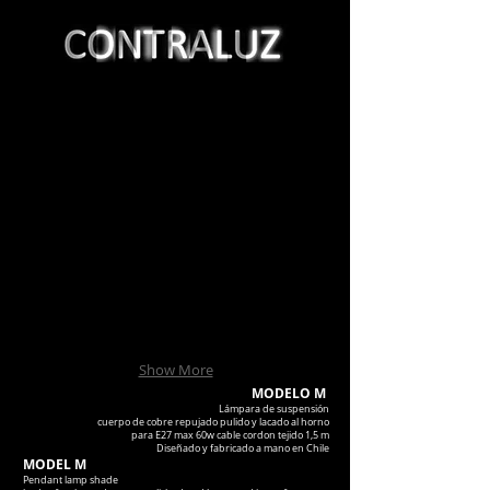
Show More
MODELO M
Lámpara de suspensión
cuerpo de cobre repujado pulido y lacado al horno
para E27 max 60w cable cordon tejido 1,5 m
Diseñado y fabricado a mano en Chile
MODEL M
Pendant lamp shade